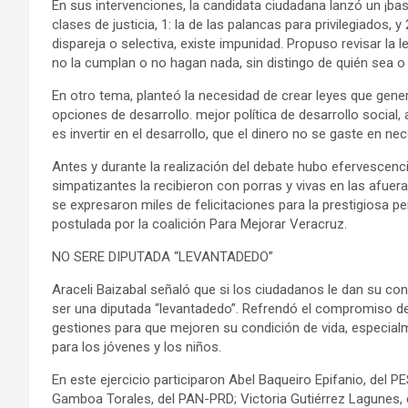
En sus intervenciones, la candidata ciudadana lanzó un ¡bas
clases de justicia, 1: la de las palancas para privilegiados, y
dispareja o selectiva, existe impunidad. Propuso revisar la 
no la cumplan o no hagan nada, sin distingo de quién sea o 
En otro tema, planteó la necesidad de crear leyes que gen
opciones de desarrollo. mejor política de desarrollo socia
es invertir en el desarrollo, que el dinero no se gaste en n
Antes y durante la realización del debate hubo efervescencia
simpatizantes la recibieron con porras y vivas en las afuer
se expresaron miles de felicitaciones para la prestigiosa p
postulada por la coalición Para Mejorar Veracruz.
NO SERE DIPUTADA “LEVANTADEDO”
Araceli Baizabal señaló que si los ciudadanos le dan su con
ser una diputada “levantadedo”. Refrendó el compromiso de 
gestiones para que mejoren su condición de vida, especial
para los jóvenes y los niños.
En este ejercicio participaron Abel Baqueiro Epifanio, del 
Gamboa Torales, del PAN-PRD; Victoria Gutiérrez Lagunes, 