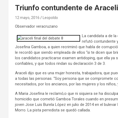
Triunfo contundente de Araceli
12 mayo, 2016
Leopoldo
Observador veracruzano
La candidata a de la
refutó contundente y
Josefina Gamboa, a quien recriminó que habla de corrupci
le recordó que siendo empleada de ellos “si te dicen que br
los candidatos practicarse examen antidoping, que ella ya s
confiables, y que todos rindan su declaración 3 de 3.
Araceli dijo que es una mujer honesta, trabajadora, que pued
a todas las personas. “Soy persona que se compromete con
necesitados, por los ancianos, por las mujeres y los niños, 
A Maria Josefina le reclamó;o que ni siquiera se ha disculpa
homicidio que cometió Gamboa Torales cuando en presumibl
joven Jose Luis Burela López en julio de 2014 en el bulevar
Morro. La pista perredista se quedó callada.