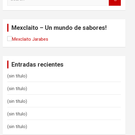
e
a
r
c
Mexclaito – Un mundo de sabores!
h
Entradas recientes
(sin título)
(sin título)
(sin título)
(sin título)
(sin título)