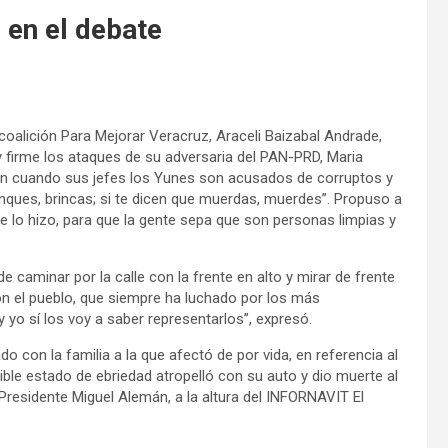
 en el debate
 coalición Para Mejorar Veracruz, Araceli Baizabal Andrade,
 firme los ataques de su adversaria del PAN-PRD, Maria
ón cuando sus jefes los Yunes son acusados de corruptos y
inques, brincas; si te dicen que muerdas, muerdes”. Propuso a
e lo hizo, para que la gente sepa que son personas limpias y
e caminar por la calle con la frente en alto y mirar de frente
 el pueblo, que siempre ha luchado por los más
y yo sí los voy a saber representarlos”, expresó.
do con la familia a la que afectó de por vida, en referencia al
e estado de ebriedad atropelló con su auto y dio muerte al
 Presidente Miguel Alemán, a la altura del INFORNAVIT El