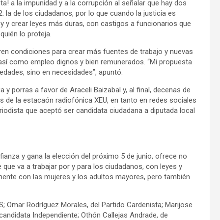
ta! a la impunidad y a la corrupción al señalar que hay dos
 2: la de los ciudadanos, por lo que cuando la justicia es
ley y crear leyes más duras, con castigos a funcionarios que
quién lo proteja.
eren condiciones para crear más fuentes de trabajo y nuevas
l, así como empleo dignos y bien remunerados. “Mi propuesta
ecedades, sino en necesidades”, apuntó.
 y porras a favor de Araceli Baizabal y, al final, decenas de
as de la estacaón radiofónica XEU, en tanto en redes sociales
eriodista que aceptó ser candidata ciudadana a diputada local
fianza y gana la elección del próximo 5 de junio, ofrece no
que va a trabajar por y para los ciudadanos, con leyes y
mente con las mujeres y los adultos mayores, pero también
PES; Omar Rodríguez Morales, del Partido Cardenista; Marijose
candidata Independiente; Othón Callejas Andrade, de