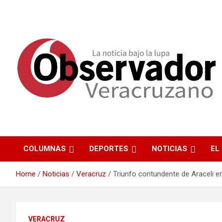
La noticia bajo la lupa
Observador
Veracruzano
COLUMNAS
DEPORTES
NOTICIAS
EL
Home
Noticias
Veracruz
Triunfo contundente de Araceli e
VERACRUZ