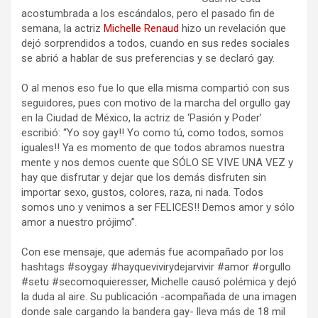
acostumbrada a los escándalos, pero el pasado fin de
semana, la actriz
Michelle Renaud
hizo un revelación que
dejó sorprendidos a todos, cuando en sus redes sociales
se abrió a hablar de sus preferencias y se declaró gay.
O al menos eso fue lo que ella misma compartió con sus
seguidores, pues con motivo de la marcha del orgullo gay
en la Ciudad de México, la actriz de ‘Pasión y Poder’
escribió: “Yo soy gay!! Yo como tú, como todos, somos
iguales!! Ya es momento de que todos abramos nuestra
mente y nos demos cuente que SÓLO SE VIVE UNA VEZ y
hay que disfrutar y dejar que los demás disfruten sin
importar sexo, gustos, colores, raza, ni nada. Todos
somos uno y venimos a ser FELICES!! Demos amor y sólo
amor a nuestro prójimo”.
Con ese mensaje, que además fue acompañado por los
hashtags #soygay #hayquevivirydejarvivir #amor #orgullo
#setu #secomoquieresser, Michelle causó polémica y dejó
la duda al aire. Su publicación -acompañada de una imagen
donde sale cargando la bandera gay- lleva más de 18 mil