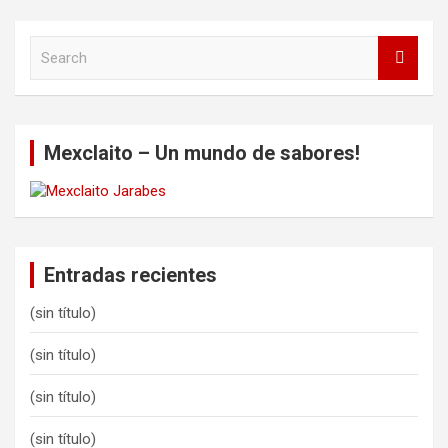
S
e
a
r
c
Mexclaito – Un mundo de sabores!
h
Entradas recientes
(sin título)
(sin título)
(sin título)
(sin título)