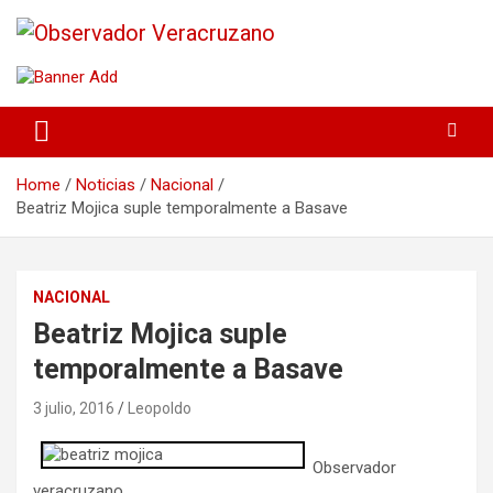
La noticia bajo la lupa
Observador Veracruzano
Home
Noticias
Nacional
Beatriz Mojica suple temporalmente a Basave
NACIONAL
Beatriz Mojica suple
temporalmente a Basave
3 julio, 2016
Leopoldo
Observador
veracruzano