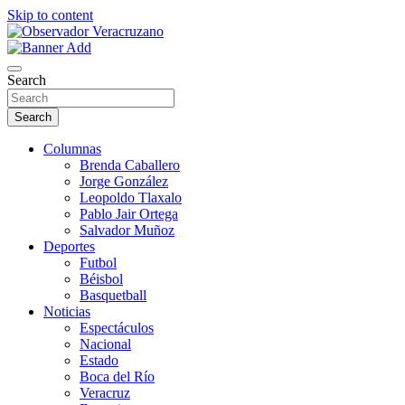
Skip to content
La noticia bajo la lupa
Observador Veracruzano
Search
Search
Columnas
Brenda Caballero
Jorge González
Leopoldo Tlaxalo
Pablo Jair Ortega
Salvador Muñoz
Deportes
Futbol
Béisbol
Basquetball
Noticias
Espectáculos
Nacional
Estado
Boca del Río
Veracruz