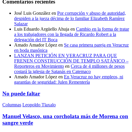
Comentarios recientes
José Luis González
en
Por corrupción y abuso de autoridad,
despiden a la jueza décima de lo familiar Elizabeth Ramírez
Salazar
Luis Eduardo Argüello Ahuja
en
Cambio en la forma de tratar
a los trabajadores con la llegada de Ricardo Robert a la
delegación del IT Boca
Amado Amador López
en
Se casa primera pareja en Veracruz
en boda masónica
LANZAN PETICIÓN EN VERACRUZ PARA QUE
FRENEN CONSTRUCCIÓN DE TEMPLO SATÁNICO –
Reporteros en Movimiento
en
Cerca de 4 millones de pesos
costará la iglesia de Satanás en Catemaco
Amado Amador López
en
En Veracruz no hay empleos, ni
garantías de seguridad: Julen Rementería
No puede faltar
Columnas
Leopoldo Tlaxalo
Manuel Velasco, una corcholata más de Morena con
sangre verde