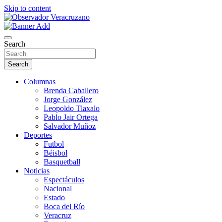
Skip to content
La noticia bajo la lupa
Observador Veracruzano
Search
Search
Columnas
Brenda Caballero
Jorge González
Leopoldo Tlaxalo
Pablo Jair Ortega
Salvador Muñoz
Deportes
Futbol
Béisbol
Basquetball
Noticias
Espectáculos
Nacional
Estado
Boca del Río
Veracruz