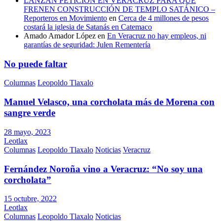
LANZAN PETICIÓN EN VERACRUZ PARA QUE
FRENEN CONSTRUCCIÓN DE TEMPLO SATÁNICO –
Reporteros en Movimiento
en
Cerca de 4 millones de pesos
costará la iglesia de Satanás en Catemaco
Amado Amador López
en
En Veracruz no hay empleos, ni
garantías de seguridad: Julen Rementería
No puede faltar
Columnas
Leopoldo Tlaxalo
Manuel Velasco, una corcholata más de Morena con
sangre verde
28 mayo, 2023
Leotlax
Columnas
Leopoldo Tlaxalo
Noticias
Veracruz
Fernández Noroña vino a Veracruz: “No soy una
corcholata”
15 octubre, 2022
Leotlax
Columnas
Leopoldo Tlaxalo
Noticias