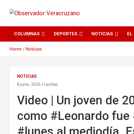
La noticia bajo la lupa
Observador
COLUMNAS
DEPORTES
NOTICIAS
EL
Veracruzano
Home
Noticias
NOTICIAS
8 junio, 2026
Leotlax
Video | Un joven de 2
como #Leonardo fue 
#lunes al mediodía. E