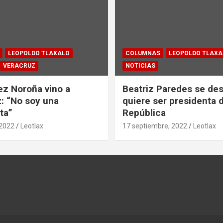
LEOPOLDO TLAXALO
COLUMNAS
LEOPOLDO TLAXA
VERACRUZ
NOTICIAS
z Noroña vino a
Beatriz Paredes se des
: “No soy una
quiere ser presidenta d
ta”
República
 2022
Leotlax
17 septiembre, 2022
Leotlax