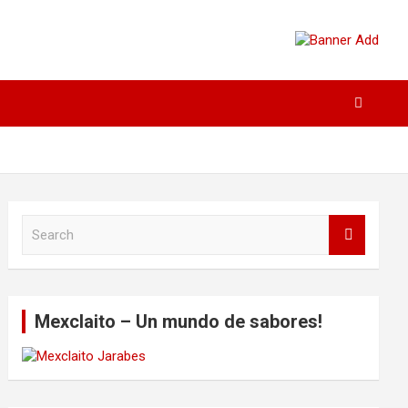
S
e
a
r
c
Mexclaito – Un mundo de sabores!
h