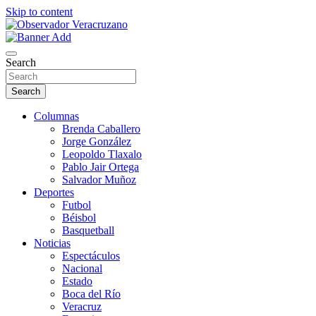
Skip to content
La noticia bajo la lupa
Observador Veracruzano
Search
Search
Columnas
Brenda Caballero
Jorge González
Leopoldo Tlaxalo
Pablo Jair Ortega
Salvador Muñoz
Deportes
Futbol
Béisbol
Basquetball
Noticias
Espectáculos
Nacional
Estado
Boca del Río
Veracruz