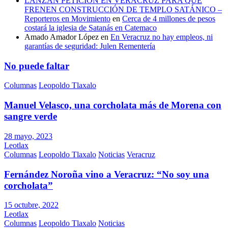
LANZAN PETICIÓN EN VERACRUZ PARA QUE
FRENEN CONSTRUCCIÓN DE TEMPLO SATÁNICO –
Reporteros en Movimiento
en
Cerca de 4 millones de pesos
costará la iglesia de Satanás en Catemaco
Amado Amador López
en
En Veracruz no hay empleos, ni
garantías de seguridad: Julen Rementería
No puede faltar
Columnas
Leopoldo Tlaxalo
Manuel Velasco, una corcholata más de Morena con
sangre verde
28 mayo, 2023
Leotlax
Columnas
Leopoldo Tlaxalo
Noticias
Veracruz
Fernández Noroña vino a Veracruz: “No soy una
corcholata”
15 octubre, 2022
Leotlax
Columnas
Leopoldo Tlaxalo
Noticias