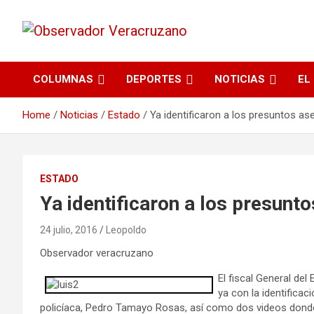
La noticia bajo la lupa
Observador
COLUMNAS
DEPORTES
NOTICIAS
EL
Veracruzano
Home
Noticias
Estado
Ya identificaron a los presuntos a
ESTADO
Ya identificaron a los presun
24 julio, 2016
Leopoldo
Observador veracruzano
El fiscal General de
ya con la identificac
policíaca, Pedro Tamayo Rosas, así como dos videos donde