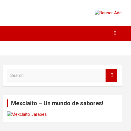
S
e
a
r
c
Mexclaito – Un mundo de sabores!
h