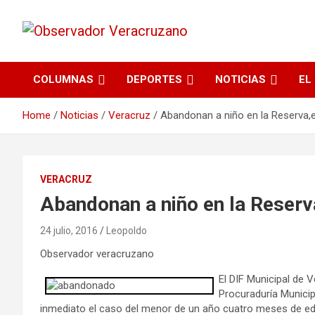
La noticia bajo la lupa
Observador
COLUMNAS
DEPORTES
NOTICIAS
EL
Veracruzano
Home
Noticias
Veracruz
Abandonan a niño en la Reserva,e
VERACRUZ
Abandonan a niño en la Reserv
24 julio, 2016
Leopoldo
Observador veracruzano
El DIF Municipal de V
Procuraduría Municip
inmediato el caso del menor de un año cuatro meses de ed