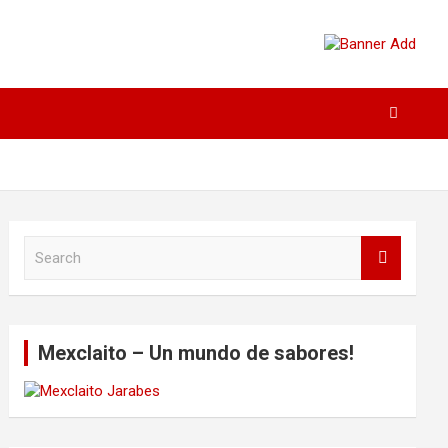
S
e
a
r
c
Mexclaito – Un mundo de sabores!
h