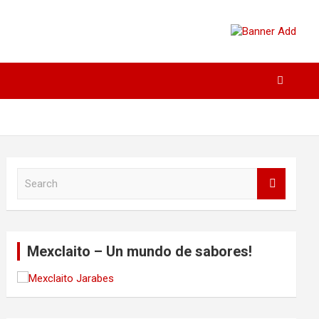
S
e
a
r
c
Mexclaito – Un mundo de sabores!
h