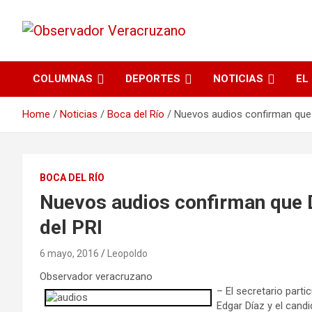
La noticia bajo la lupa
Observador
COLUMNAS
DEPORTES
NOTICIAS
EL
Veracruzano
Home
Noticias
Boca del Río
Nuevos audios confirman que 
BOCA DEL RÍO
Nuevos audios confirman que D
del PRI
6 mayo, 2016
Leopoldo
Observador veracruzano
– El secretario parti
Edgar Díaz y el cand