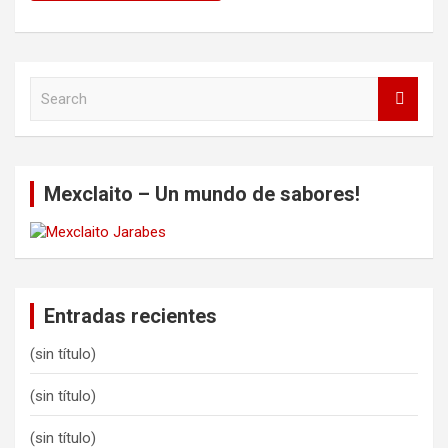
S
e
a
r
c
Mexclaito – Un mundo de sabores!
h
Entradas recientes
(sin título)
(sin título)
(sin título)