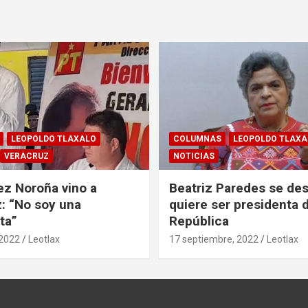
LEOPOLDO TLAXALO
COLUMNAS
LEOPOLDO TLAXA
VERACRUZ
NOTICIAS
z Noroña vino a
Beatriz Paredes se des
: “No soy una
quiere ser presidenta d
ta”
República
 2022
Leotlax
17 septiembre, 2022
Leotlax