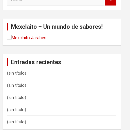
e
a
r
c
Mexclaito – Un mundo de sabores!
h
Entradas recientes
(sin título)
(sin título)
(sin título)
(sin título)
(sin título)