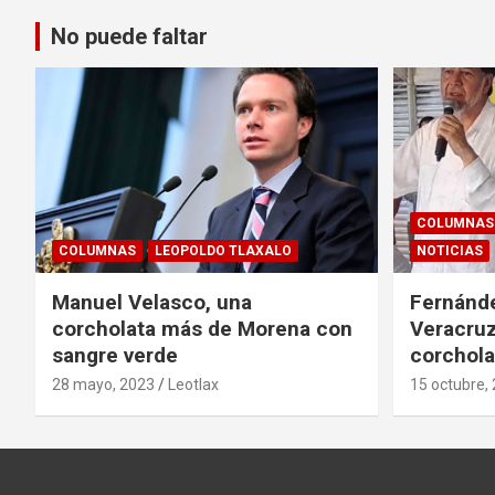
No puede faltar
COLUMNAS
COLUMNAS
LEOPOLDO TLAXALO
NOTICIAS
Manuel Velasco, una
Fernánde
corcholata más de Morena con
Veracruz
sangre verde
corchola
28 mayo, 2023
Leotlax
15 octubre,