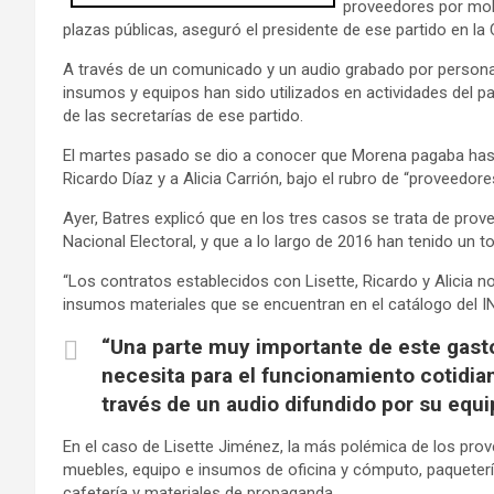
proveedores por mobil
plazas públicas, aseguró el presidente de ese partido en la
A través de un comunicado y un audio grabado por personal 
insumos y equipos han sido utilizados en actividades del pa
de las secretarías de ese partido.
El martes pasado se dio a conocer que Morena pagaba hast
Ricardo Díaz y a Alicia Carrión, bajo el rubro de “proveedore
Ayer, Batres explicó que en los tres casos se trata de prov
Nacional Electoral, y que a lo largo de 2016 han tenido un 
“Los contratos establecidos con Lisette, Ricardo y Alicia 
insumos materiales que se encuentran en el catálogo del IN
“Una parte muy importante de este gast
necesita para el funcionamiento cotidian
través de un audio difundido por su equ
En el caso de Lisette Jiménez, la más polémica de los prov
muebles, equipo e insumos de oficina y cómputo, paqueterí
cafetería y materiales de propaganda.