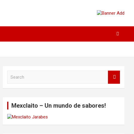
S
e
a
r
c
Mexclaito – Un mundo de sabores!
h