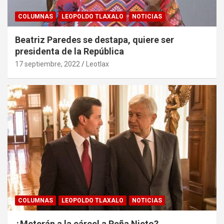
COLUMNAS
LEOPOLDO TLAXALO
NOTICIAS
Beatriz Paredes se destapa, quiere ser
presidenta de la República
17 septiembre, 2022
Leotlax
COLUMNAS
LEOPOLDO TLAXALO
NOTICIAS
¿Meterán a la cárcel a Peña Nieto?