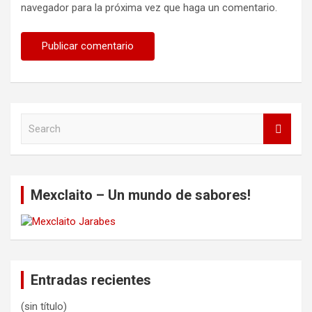
navegador para la próxima vez que haga un comentario.
S
e
a
r
c
Mexclaito – Un mundo de sabores!
h
Entradas recientes
(sin título)