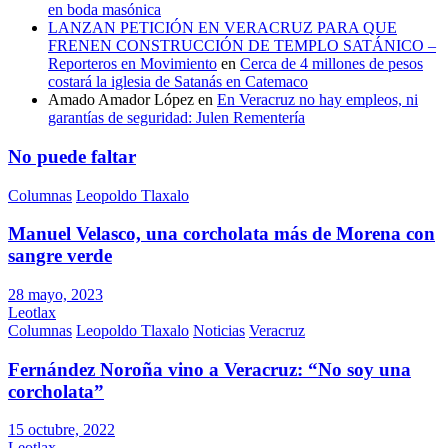
en boda masónica
LANZAN PETICIÓN EN VERACRUZ PARA QUE
FRENEN CONSTRUCCIÓN DE TEMPLO SATÁNICO –
Reporteros en Movimiento
en
Cerca de 4 millones de pesos
costará la iglesia de Satanás en Catemaco
Amado Amador López
en
En Veracruz no hay empleos, ni
garantías de seguridad: Julen Rementería
No puede faltar
Columnas
Leopoldo Tlaxalo
Manuel Velasco, una corcholata más de Morena con
sangre verde
28 mayo, 2023
Leotlax
Columnas
Leopoldo Tlaxalo
Noticias
Veracruz
Fernández Noroña vino a Veracruz: “No soy una
corcholata”
15 octubre, 2022
Leotlax