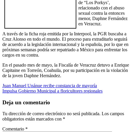
de “Los Porkys’,
relacionado con el abuso
sexual contra la entonces
menor, Daphne Fernández
en Veracruz.
A través de la ficha roja emitida por la Interpool, la PGR buscaba a
Cruz Alonso en todo el mundo. El proceso para extraditarlo seguirá
de acuerdo a la legislación internacional y la española, por lo que en
próximas semanas podría ser repatriado a México para enfrentar los
cargos en su contra.
En el pasado mes de mayo, la Fiscalía de Veracruz detuvo a Enrique
Capitaine en Torreón, Coahuila, por su participación en la violación
de la joven Daphne Hernández.
Navegación
Juan Manuel Unánue recibe constancia de mayoría
Impulsa Gobierno Municipal a floricultores regionales
de
entradas
Deja un comentario
Tu dirección de correo electrónico no será publicada.
Los campos
obligatorios están marcados con
*
Comentario
*