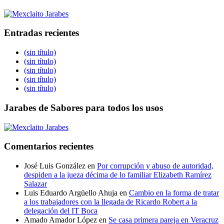
Entradas recientes
(sin título)
(sin título)
(sin título)
(sin título)
(sin título)
Jarabes de Sabores para todos los usos
Comentarios recientes
José Luis González
en
Por corrupción y abuso de autoridad,
despiden a la jueza décima de lo familiar Elizabeth Ramírez
Salazar
Luis Eduardo Argüello Ahuja
en
Cambio en la forma de tratar
a los trabajadores con la llegada de Ricardo Robert a la
delegación del IT Boca
Amado Amador López
en
Se casa primera pareja en Veracruz