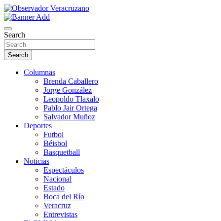
Skip
to
La noticia bajo la lupa
content
Observador Veracruzano
Search
Search
Columnas
Brenda Caballero
Jorge González
Leopoldo Tlaxalo
Pablo Jair Ortega
Salvador Muñoz
Deportes
Futbol
Béisbol
Basquetball
Noticias
Espectáculos
Nacional
Estado
Boca del Río
Veracruz
Entrevistas