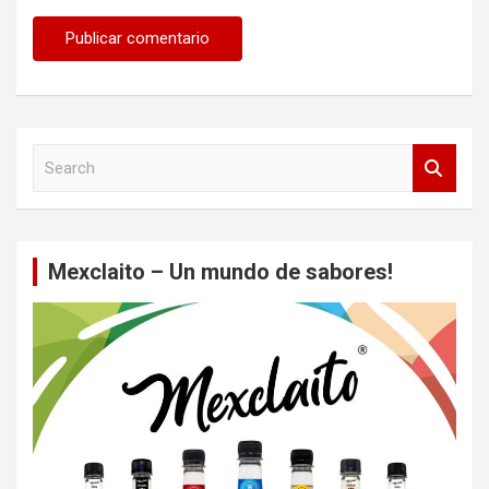
S
e
a
r
c
Mexclaito – Un mundo de sabores!
h