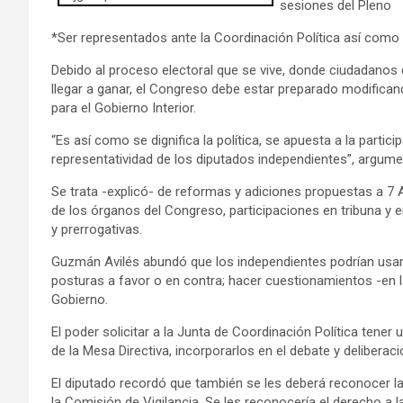
sesiones del Pleno
*Ser representados ante la Coordinación Política así como 
Debido al proceso electoral que se vive, donde ciudadanos c
llegar a ganar, el Congreso debe estar preparado modifican
para el Gobierno Interior.
“Es así como se dignifica la política, se apuesta a la partic
representatividad de los diputados independientes”, argum
Se trata -explicó- de reformas y adiciones propuestas a 7 Ar
de los órganos del Congreso, participaciones en tribuna y
y prerrogativas.
Guzmán Avilés abundó que los independientes podrían usar l
posturas a favor o en contra; hacer cuestionamientos -en l
Gobierno.
El poder solicitar a la Junta de Coordinación Política tener
de la Mesa Directiva, incorporarlos en el debate y deliberac
El diputado recordó que también se les deberá reconocer la
la Comisión de Vigilancia. Se les reconocería el derecho a 