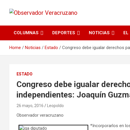
La noticia bajo la lupa
Observador
COLUMNAS
DEPORTES
NOTICIAS
EL
Veracruzano
Home
Noticias
Estado
Congreso debe igualar derechos pa
ESTADO
Congreso debe igualar derech
independientes: Joaquín Guzm
26 mayo, 2016
Leopoldo
Observador veracruzano
*Incorporarlos en lo