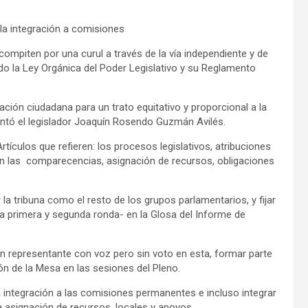
la integración a comisiones
ompiten por una curul a través de la vía independiente y de
do la Ley Orgánica del Poder Legislativo y su Reglamento
ipación ciudadana para un trato equitativo y proporcional a la
entó el legislador Joaquín Rosendo Guzmán Avilés.
tículos que refieren: los procesos legislativos, atribuciones
 en las comparecencias, asignación de recursos, obligaciones
a tribuna como el resto de los grupos parlamentarios, y fijar
a primera y segunda ronda- en la Glosa del Informe de
 un representante con voz pero sin voto en esta, formar parte
ión de la Mesa en las sesiones del Pleno.
 integración a las comisiones permanentes e incluso integrar
la asignación de recursos, locales y apoyos.