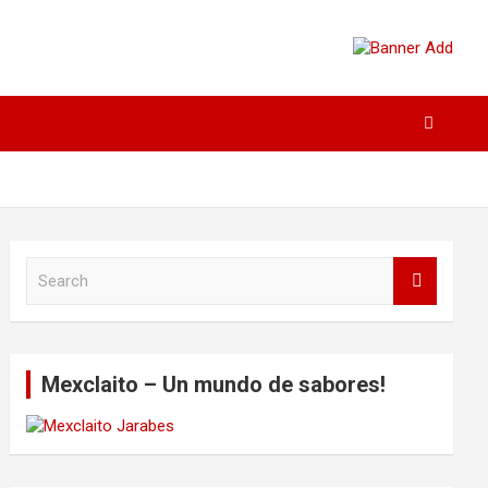
S
e
a
r
c
Mexclaito – Un mundo de sabores!
h