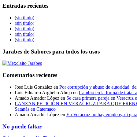
Entradas recientes
(sin título)
(sin título)
(sin título)
(sin título)
(sin título)
Jarabes de Sabores para todos los usos
Comentarios recientes
José Luis González
en
Por corrupción y abuso de autoridad, de
Luis Eduardo Argüello Ahuja
en
Cambio en la forma de tratar a
Amado Amador López
en
Se casa primera pareja en Veracruz
LANZAN PETICIÓN EN VERACRUZ PARA QUE FRENEN 
Satanás en Catemaco
Amado Amador López
en
En Veracruz no hay empleos, ni gara
No puede faltar