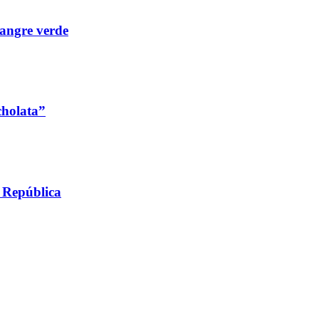
angre verde
cholata”
a República