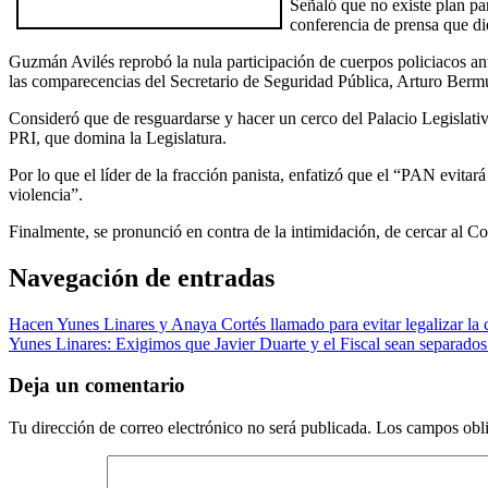
Señaló que no existe plan pa
conferencia de prensa que di
Guzmán Avilés reprobó la nula participación de cuerpos policiacos ant
las comparecencias del Secretario de Seguridad Pública, Arturo Bermúd
Consideró que de resguardarse y hacer un cerco del Palacio Legislati
PRI, que domina la Legislatura.
Por lo que el líder de la fracción panista, enfatizó que el “PAN evit
violencia”.
Finalmente, se pronunció en contra de la intimidación, de cercar al Con
Navegación de entradas
Hacen Yunes Linares y Anaya Cortés llamado para evitar legalizar la 
Yunes Linares: Exigimos que Javier Duarte y el Fiscal sean separados
Deja un comentario
Tu dirección de correo electrónico no será publicada.
Los campos obli