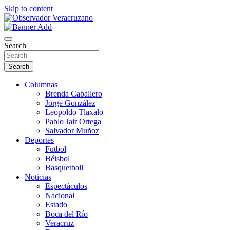
Skip to content
La noticia bajo la lupa
Observador Veracruzano
Search
Search
Columnas
Brenda Caballero
Jorge González
Leopoldo Tlaxalo
Pablo Jair Ortega
Salvador Muñoz
Deportes
Futbol
Béisbol
Basquetball
Noticias
Espectáculos
Nacional
Estado
Boca del Río
Veracruz