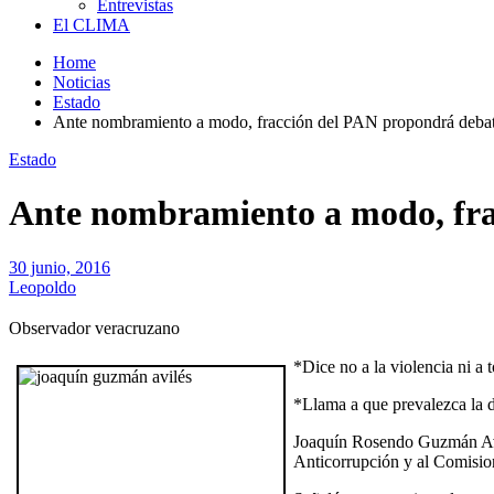
Entrevistas
El CLIMA
Home
Noticias
Estado
Ante nombramiento a modo, fracción del PAN propondrá deba
Estado
Ante nombramiento a modo, fra
30 junio, 2016
Leopoldo
Observador veracruzano
*Dice no a la violencia ni a
*Llama a que prevalezca la de
Joaquín Rosendo Guzmán Avi
Anticorrupción y al Comision