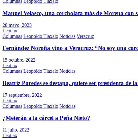
Columnas
Leopoldo Tlaxalo
Manuel Velasco, una corcholata más de Morena con s
28 mayo, 2023
Leotlax
Columnas
Leopoldo Tlaxalo
Noticias
Veracruz
Fernández Noroña vino a Veracruz: “No soy una cor
15 octubre, 2022
Leotlax
Columnas
Leopoldo Tlaxalo
Noticias
Beatriz Paredes se destapa, quiere ser presidenta de l
17 septiembre, 2022
Leotlax
Columnas
Leopoldo Tlaxalo
Noticias
¿Meterán a la cárcel a Peña Nieto?
11 julio, 2022
Leotlax