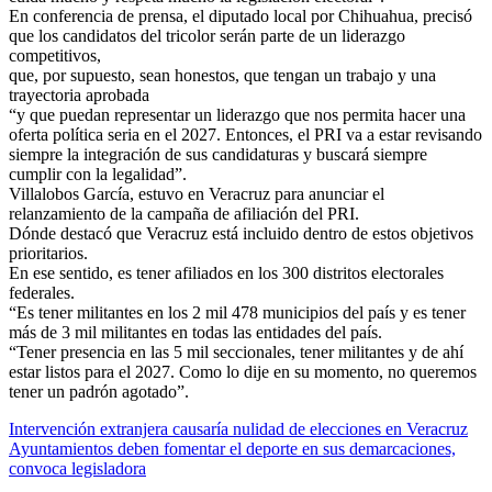
En conferencia de prensa, el diputado local por Chihuahua, precisó
que los candidatos del tricolor serán parte de un liderazgo
competitivos,
que, por supuesto, sean honestos, que tengan un trabajo y una
trayectoria aprobada
“y que puedan representar un liderazgo que nos permita hacer una
oferta política seria en el 2027. Entonces, el PRI va a estar revisando
siempre la integración de sus candidaturas y buscará siempre
cumplir con la legalidad”.
Villalobos García, estuvo en Veracruz para anunciar el
relanzamiento de la campaña de afiliación del PRI.
Dónde destacó que Veracruz está incluido dentro de estos objetivos
prioritarios.
En ese sentido, es tener afiliados en los 300 distritos electorales
federales.
“Es tener militantes en los 2 mil 478 municipios del país y es tener
más de 3 mil militantes en todas las entidades del país.
“Tener presencia en las 5 mil seccionales, tener militantes y de ahí
estar listos para el 2027. Como lo dije en su momento, no queremos
tener un padrón agotado”.
Navegación
Intervención extranjera causaría nulidad de elecciones en Veracruz
Ayuntamientos deben fomentar el deporte en sus demarcaciones,
de
convoca legisladora