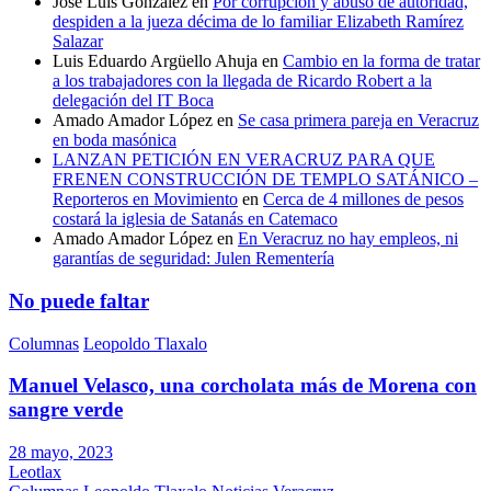
José Luis González
en
Por corrupción y abuso de autoridad,
despiden a la jueza décima de lo familiar Elizabeth Ramírez
Salazar
Luis Eduardo Argüello Ahuja
en
Cambio en la forma de tratar
a los trabajadores con la llegada de Ricardo Robert a la
delegación del IT Boca
Amado Amador López
en
Se casa primera pareja en Veracruz
en boda masónica
LANZAN PETICIÓN EN VERACRUZ PARA QUE
FRENEN CONSTRUCCIÓN DE TEMPLO SATÁNICO –
Reporteros en Movimiento
en
Cerca de 4 millones de pesos
costará la iglesia de Satanás en Catemaco
Amado Amador López
en
En Veracruz no hay empleos, ni
garantías de seguridad: Julen Rementería
No puede faltar
Columnas
Leopoldo Tlaxalo
Manuel Velasco, una corcholata más de Morena con
sangre verde
28 mayo, 2023
Leotlax