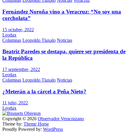
Columnas
Leopoldo Tlaxalo
Noticias
Veracruz
Fernández Noroña vino a Veracruz: “No soy una
corcholata”
15 octubre, 2022
Leotlax
Columnas
Leopoldo Tlaxalo
Noticias
Beatriz Paredes se destapa, quiere ser presidenta de
la República
17 septiembre, 2022
Leotlax
Columnas
Leopoldo Tlaxalo
Noticias
¿Meterán a la cárcel a Peña Nieto?
11 julio, 2022
Leotlax
Copyright © 2026
Observador Veracruzano
Theme by:
Theme Horse
Proudly Powered by:
WordPress