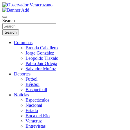
Skip
to
La noticia bajo la lupa
content
Observador Veracruzano
Search
Search
Columnas
Brenda Caballero
Jorge González
Leopoldo Tlaxalo
Pablo Jair Ortega
Salvador Muñoz
Deportes
Futbol
Béisbol
Basquetball
Noticias
Espectáculos
Nacional
Estado
Boca del Río
Veracruz
Entrevistas