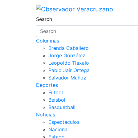
Observador Veracruz
La noticia bajo la lupa
Search
Columnas
Brenda Caballero
Jorge González
Leopoldo Tlaxalo
Pablo Jair Ortega
Salvador Muñoz
Deportes
Futbol
Béisbol
Basquetball
Noticias
Espectáculos
Nacional
Estado