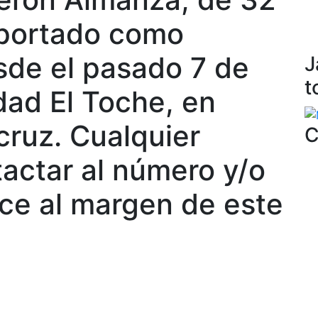
eportado como
de el pasado 7 de
J
t
dad El Toche, en
ruz. Cualquier
C
tactar al número y/o
ce al margen de este