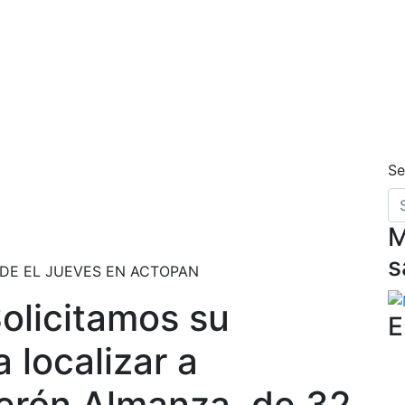
Se
M
s
DE EL JUEVES EN ACTOPAN
Solicitamos su
E
 localizar a
erón Almanza, de 32