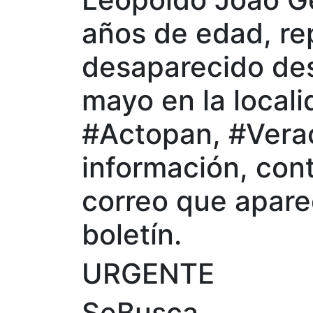
años de edad, r
desaparecido des
mayo en la locali
#Actopan, #Verac
información, con
correo que apare
boletín.
URGENTE
SeBusca