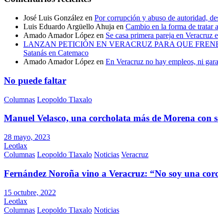
José Luis González
en
Por corrupción y abuso de autoridad, de
Luis Eduardo Argüello Ahuja
en
Cambio en la forma de tratar a
Amado Amador López
en
Se casa primera pareja en Veracruz
LANZAN PETICIÓN EN VERACRUZ PARA QUE FRENEN 
Satanás en Catemaco
Amado Amador López
en
En Veracruz no hay empleos, ni gara
No puede faltar
Columnas
Leopoldo Tlaxalo
Manuel Velasco, una corcholata más de Morena con s
28 mayo, 2023
Leotlax
Columnas
Leopoldo Tlaxalo
Noticias
Veracruz
Fernández Noroña vino a Veracruz: “No soy una cor
15 octubre, 2022
Leotlax
Columnas
Leopoldo Tlaxalo
Noticias