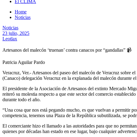
El CLIMA
Home
Noticias
Noticias
23 julio, 2025
Leotlax
Artesanos del malecón ‘truenan’ contra canacos por “gandallas” 📹
Patricia Aguilar Pardo
Veracruz, Ver.- Artesanos del paseo del malecón de Veracruz sobre el 
(Canaco) delegación Veracruz en la explanada del malecón durante el 
El presidente de la Asociación de Artesanos del extinto Mercado Mi
reiteró su molestia respecto a que este sector del comercio establecido
durante todo el año.
“Una cosa que nos está pegando mucho, es que vuelvan a permitir poner
competencia, tenemos una Plaza de la República subutilizada, se podrí
El comerciante hizo el llamado a las autoridades para que no permitan q
quienes por décadas han estado en ese lugar, bajo cualquier advertenc