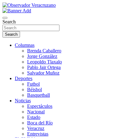
La noticia bajo la lupa
Observador Veracruzano
Search
Search
Columnas
Brenda Caballero
Jorge González
Leopoldo Tlaxalo
Pablo Jair Ortega
Salvador Muñoz
Deportes
Futbol
Béisbol
Basquetball
Noticias
Espectáculos
Nacional
Estado
Boca del Río
Veracruz
Entrevistas