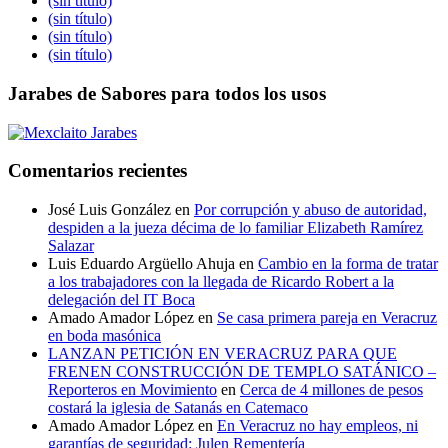
(sin título)
(sin título)
(sin título)
(sin título)
Jarabes de Sabores para todos los usos
Comentarios recientes
José Luis González
en
Por corrupción y abuso de autoridad,
despiden a la jueza décima de lo familiar Elizabeth Ramírez
Salazar
Luis Eduardo Argüello Ahuja
en
Cambio en la forma de tratar
a los trabajadores con la llegada de Ricardo Robert a la
delegación del IT Boca
Amado Amador López
en
Se casa primera pareja en Veracruz
en boda masónica
LANZAN PETICIÓN EN VERACRUZ PARA QUE
FRENEN CONSTRUCCIÓN DE TEMPLO SATÁNICO –
Reporteros en Movimiento
en
Cerca de 4 millones de pesos
costará la iglesia de Satanás en Catemaco
Amado Amador López
en
En Veracruz no hay empleos, ni
garantías de seguridad: Julen Rementería