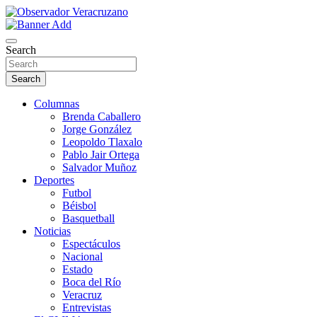
Skip
to
La noticia bajo la lupa
content
Observador Veracruzano
Search
Search
Columnas
Brenda Caballero
Jorge González
Leopoldo Tlaxalo
Pablo Jair Ortega
Salvador Muñoz
Deportes
Futbol
Béisbol
Basquetball
Noticias
Espectáculos
Nacional
Estado
Boca del Río
Veracruz
Entrevistas