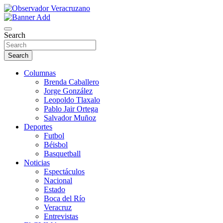
La noticia bajo la lupa
Observador Veracruzano
Search
Search
Columnas
Brenda Caballero
Jorge González
Leopoldo Tlaxalo
Pablo Jair Ortega
Salvador Muñoz
Deportes
Futbol
Béisbol
Basquetball
Noticias
Espectáculos
Nacional
Estado
Boca del Río
Veracruz
Entrevistas