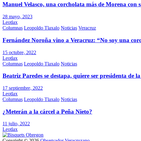
Manuel Velasco, una corcholata más de Morena con s
28 mayo, 2023
Leotlax
Columnas
Leopoldo Tlaxalo
Noticias
Veracruz
Fernández Noroña vino a Veracruz: “No soy una cor
15 octubre, 2022
Leotlax
Columnas
Leopoldo Tlaxalo
Noticias
Beatriz Paredes se destapa, quiere ser presidenta de l
17 septiembre, 2022
Leotlax
Columnas
Leopoldo Tlaxalo
Noticias
¿Meterán a la cárcel a Peña Nieto?
11 julio, 2022
Leotlax
Copyright © 2026
Observador Veracruzano