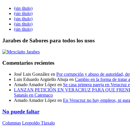
(sin título)
(sin título)
(sin título)
(sin título)
(sin título)
Jarabes de Sabores para todos los usos
Comentarios recientes
José Luis González
en
Por corrupción y abuso de autoridad, de
Luis Eduardo Argüello Ahuja
en
Cambio en la forma de tratar a
Amado Amador López
en
Se casa primera pareja en Veracruz
LANZAN PETICIÓN EN VERACRUZ PARA QUE FRENEN 
Satanás en Catemaco
Amado Amador López
en
En Veracruz no hay empleos, ni gara
No puede faltar
Columnas
Leopoldo Tlaxalo