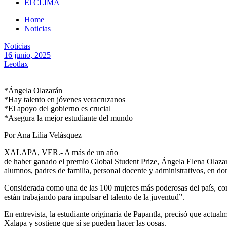
El CLIMA
Home
Noticias
Noticias
16 junio, 2025
Leotlax
*Ángela Olazarán
*Hay talento en jóvenes veracruzanos
*El apoyo del gobierno es crucial
*Asegura la mejor estudiante del mundo
Por Ana Lilia Velásquez
XALAPA, VER.- A más de un año
de haber ganado el premio Global Student Prize, Ángela Elena Olazar
alumnos, padres de familia, personal docente y administrativos, en dond
Considerada como una de las 100 mujeres más poderosas del país, como
están trabajando para impulsar el talento de la juventud”.
En entrevista, la estudiante originaria de Papantla, precisó que actu
Xalapa y sostiene que sí se pueden hacer las cosas.