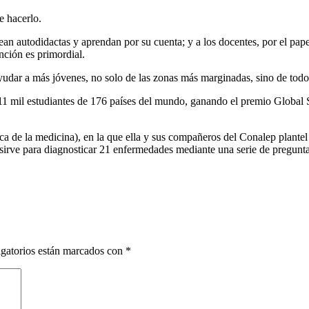
e hacerlo.
 sean autodidactas y aprendan por su cuenta; y a los docentes, por el p
unción es primordial.
udar a más jóvenes, no solo de las zonas más marginadas, sino de todo 
 mil estudiantes de 176 países del mundo, ganando el premio Global St
azteca de la medicina), en la que ella y sus compañeros del Conalep pla
y sirve para diagnosticar 21 enfermedades mediante una serie de pregun
gatorios están marcados con
*